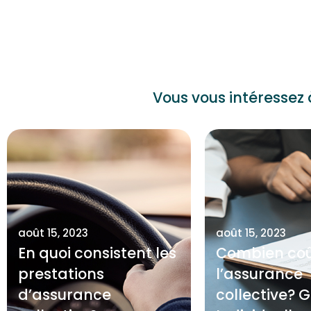
Vous vous intéressez 
août 15, 2023
août 15, 2023
En quoi consistent les
Combien co
prestations
l’assurance
d’assurance
collective? G