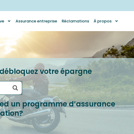
ve
Assurance entreprise
Réclamations
À propos
- débloquez votre épargne
pied un programme d’assurance
sation?