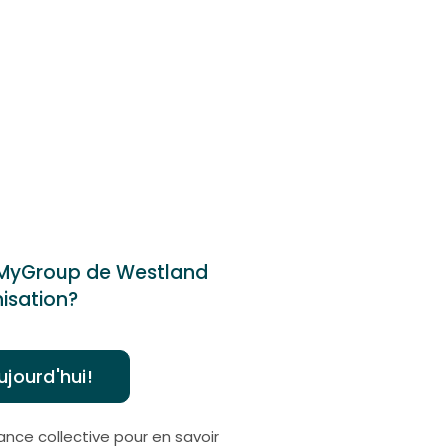
 MyGroup de Westland
isation?
jourd'hui!
nce collective pour en savoir