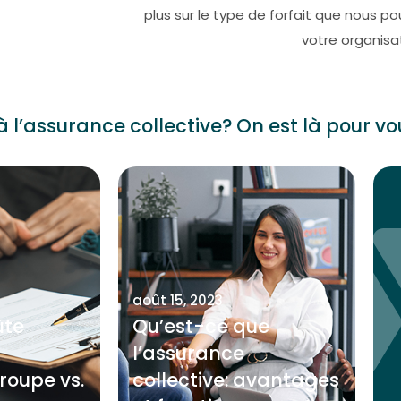
plus sur le type de forfait que nous 
votre organisat
à l’assurance collective? On est là pour vo
août 15, 2023
ûte
Qu’est-ce que
l’assurance
roupe vs.
collective: avantages