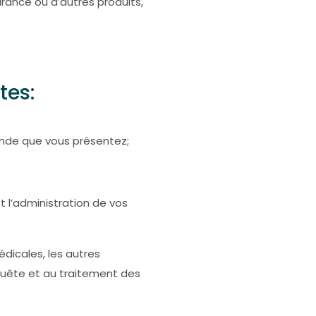
rance ou d’autres produits,
tes:
mande que vous présentez;
t l’administration de vos
dicales, les autres
nquête et au traitement des