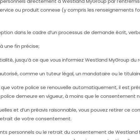
ersonnels directement à Westland MyGroup par l’entremise
 service ou produit connexe (y compris les renseignements
tion dans le cadre d’un processus de demande écrit, verba
 une fin précise;
tialité, jusqu’à ce que vous informiez Westland MyGroup du
orisé, comme un tuteur légal, un mandataire ou le titulaire
 que votre police se renouvelle automatiquement, il est 
police demeure en vigueur, à moins que le consentement ne
tuelles et d’un préavis raisonnable, vous pouvez retirer ce
etrait de votre consentement.
nts personnels ou le retrait du consentement de Westland MyG