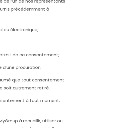
 de l’un de nos représentants
 fournis précédemment à
l ou électronique;
 retrait de ce consentement;
 d’une procuration;
présumé que tout consentement
 soit autrement retiré.
 consentement à tout moment.
roup à recueillir, utiliser ou