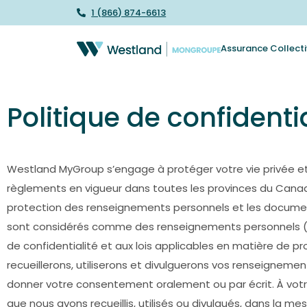
1 (866) 874-6613
Assurance Collecti
Politique de confidentia
Westland MyGroup s’engage à protéger votre vie privée et
règlements en vigueur dans toutes les provinces du Canada.
protection des renseignements personnels et les document
sont considérés comme des renseignements personnels («
de confidentialité et aux lois applicables en matière de 
recueillerons, utiliserons et divulguerons vos renseignem
donner votre consentement oralement ou par écrit. À vot
que nous avons recueillis, utilisés ou divulgués, dans la mes